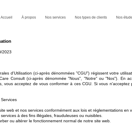
Accueil
À propos
Nos services
Nos types de clients
Nos étud
sati
on
0/2023
les d'Utilisation (ci-après dénommées "CGU") régissent votre utilisat
 Care Consult (ci-après dénommée "Nous", "Notre" ou "Nos"). En a
ices, vous acceptez de vous conformer à ces CGU. Si vous n'acceptez 
s Services
 site web et nos services conformément aux lois et réglementations en v
services à des fins illégales, frauduleuses ou nuisibles.
rber ou altérer le fonctionnement normal de notre site web.